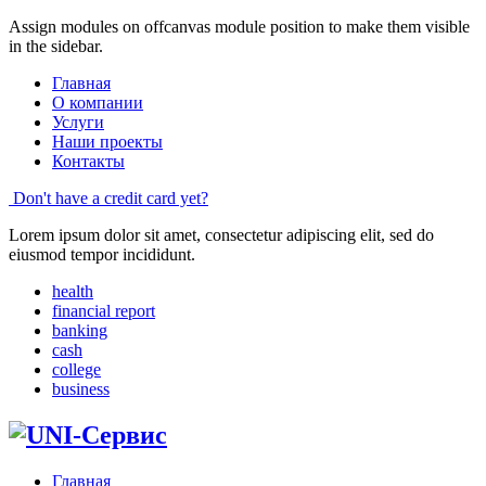
Assign modules on offcanvas module position to make them visible
in the sidebar.
Главная
О компании
Услуги
Наши проекты
Контакты
Don't have a credit card yet?
Lorem ipsum dolor sit amet, consectetur adipiscing elit, sed do
eiusmod tempor incididunt.
health
financial report
banking
cash
college
business
Главная