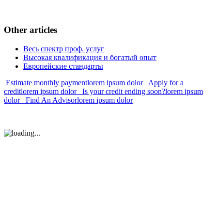
Other
articles
Весь спектр проф. услуг
Высокая квалификация и богатый опыт
Европейские стандарты
Estimate monthly payment
lorem ipsum dolor
Apply for a
credit
lorem ipsum dolor
Is your credit ending soon?
lorem ipsum
dolor
Find An Advisor
lorem ipsum dolor