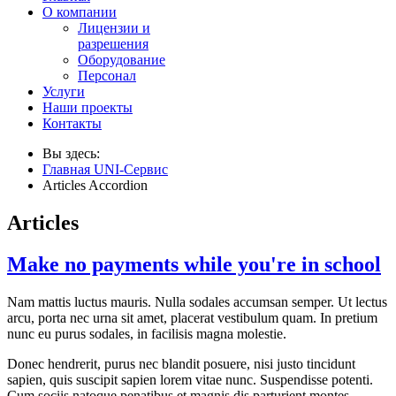
О компании
Лицензии и
разрешения
Оборудование
Персонал
Услуги
Наши проекты
Контакты
Вы здесь:
Главная UNI-Сервис
Articles Accordion
Articles
Make no payments while you're in school
Nam mattis luctus mauris. Nulla sodales accumsan semper. Ut lectus
arcu, porta nec urna sit amet, placerat vestibulum quam. In pretium
nunc eu purus sodales, in facilisis magna molestie.
Donec hendrerit, purus nec blandit posuere, nisi justo tincidunt
sapien, quis suscipit sapien lorem vitae nunc. Suspendisse potenti.
Cum sociis natoque penatibus et magnis dis parturient montes,